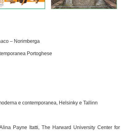
onaco – Norimberga
ontemporanea Portoghese
a moderna e contemporanea, Helsinky e Tallinn
lina Payne Itatti, The Harward University Center for