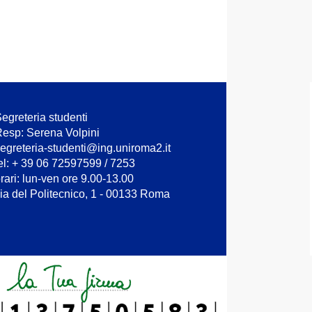
egreteria studenti
esp: Serena Volpini
egreteria-studenti@ing.uniroma2.it
el: + 39 06 72597599 / 7253
rari: lun-ven ore 9.00-13.00
ia del Politecnico, 1 - 00133 Roma