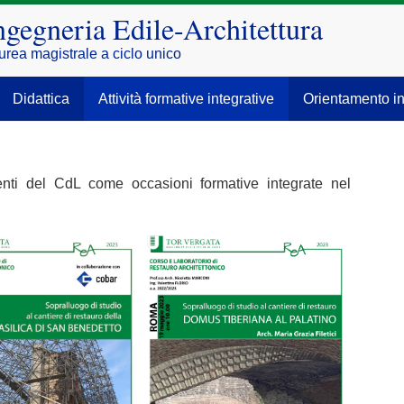
ngegneria Edile-Architettura
urea magistrale a ciclo unico
Didattica
Attività formative integrative
Orientamento in
enti del CdL come occasioni formative integrate nel