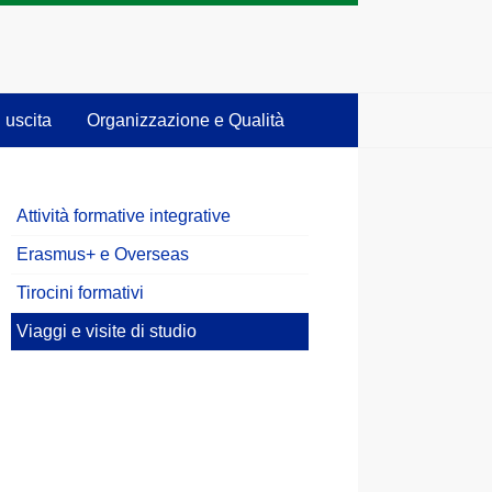
 uscita
Organizzazione e Qualità
Attività formative integrative
Erasmus+ e Overseas
Tirocini formativi
Viaggi e visite di studio